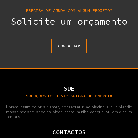
PRECISA DE AJUDA COM ALGUM PROJETO?
Solicite um orçamento
CONTACTAR
SDE
SOLUÇÕES DE DISTRIBUIÇÃO DE ENERGIA
Lorem ipsum dolor sit amet, consectetur adipiscing elit. In blandit
massa nec sem sodales, vitae interdum nibh congue. Nullam dictum
tempus.
CONTACTOS